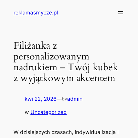
Przejdź
reklamasmycze.pl
do
treści
Filiżanka z
personalizowanym
nadrukiem – Twój kubek
z wyjątkowym akcentem
kwi 22, 2026
—
admin
by
w
Uncategorized
W dzisiejszych czasach, indywidualizacja i