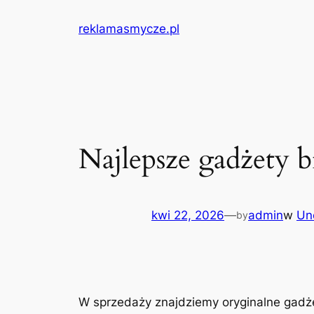
Przejdź
reklamasmycze.pl
do
treści
Najlepsze gadżety 
kwi 22, 2026
—
admin
w
Un
by
W sprzedaży znajdziemy oryginalne gadżet